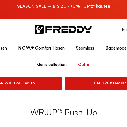
SEASON SALE – BIS ZU -70% | Jetzt kaufen
Ku
sen
N.O.W.® Comfort Hosen
Seamless
Bademode
Men's collection
Outlet
🔥 WR.UP® Deals
⚡ N.O.W.® Deals
WR.UP® Push-Up