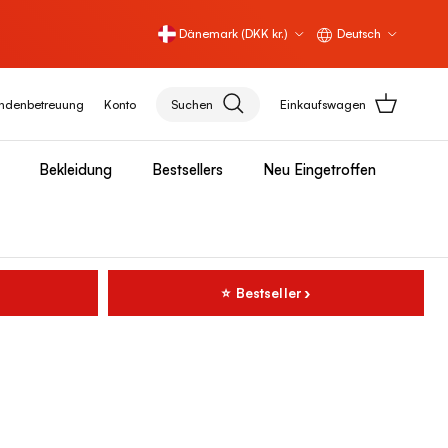
Land/Region
Sprache
Dänemark (DKK kr.)
Deutsch
ndenbetreuung
Konto
Suchen
Einkaufswagen
Bekleidung
Bestsellers
Neu Eingetroffen
⭐ Bestseller