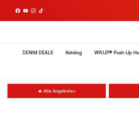
Direkt zum Inhalt
Facebook
YouTube
Instagram
TikTok
DENIM DEALS
Katalog
WR.UP® Push-Up Ho
🔥 Alle Angebote