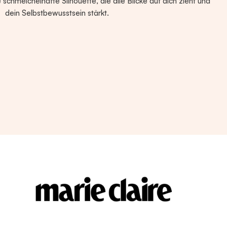
 schmeichelhafte Silhouette, die alle Blicke auf dich zieht und
dein Selbstbewusstsein stärkt.