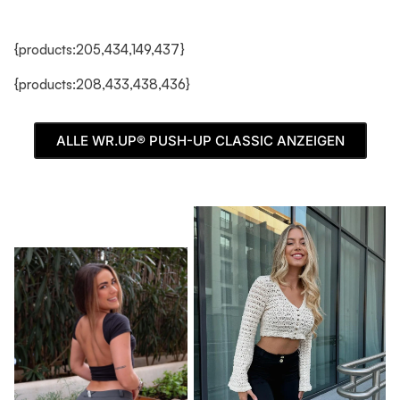
{products:205,434,149,437}
{products:208,433,438,436}
ALLE WR.UP® PUSH-UP CLASSIC ANZEIGEN