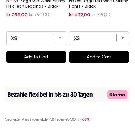
N.O.W. Yoga Mid Waist Skinny
N.O.W. Yoga Mid Waist Skinny
W
Flex Tech Leggings - Black
Pants - Black
S
B
Sale
Original
Sale
Original
kr 395,00
kr 790,00
kr 632,00
kr 790,00
S
k
price
price
price
price
p
Add to Cart
Add to Cart
Niedrigster Preis in den letzten 30 Tagen:
984,00 kr
(-56%)