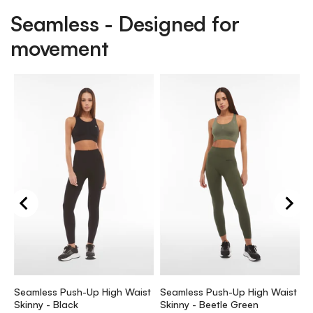
Seamless - Designed for
movement
S
S
k
Seamless Push-Up High Waist
Seamless Push-Up High Waist
p
Skinny - Black
Skinny - Beetle Green