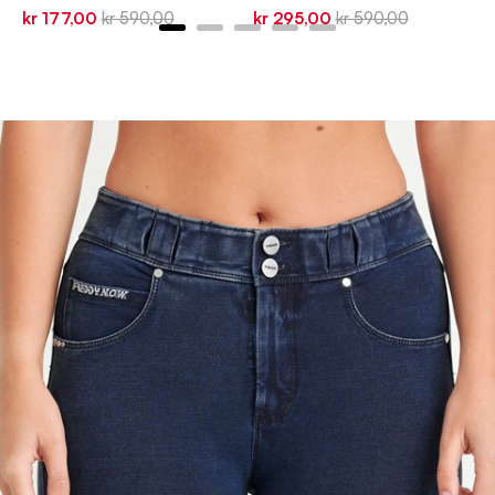
Sale
Original
Sale
Original
kr 177,00
kr 590,00
kr 295,00
kr 590,00
price
price
price
price