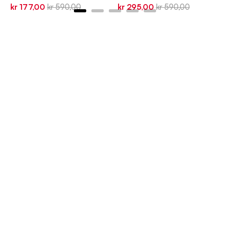
Sale
Original
Sale
Original
kr 177,00
kr 590,00
kr 295,00
kr 590,00
price
price
price
price