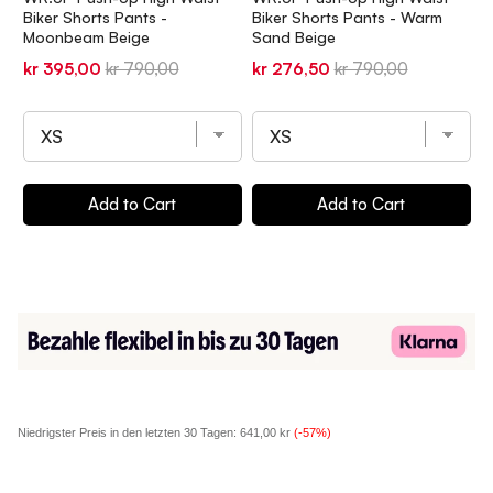
Biker Shorts Pants -
Biker Shorts Pants - Warm
F
Moonbeam Beige
Sand Beige
W
C
Sale
Original
Sale
Original
kr 395,00
kr 790,00
kr 276,50
kr 790,00
S
k
price
price
price
price
p
Add to Cart
Add to Cart
Niedrigster Preis in den letzten 30 Tagen:
641,00 kr
(-57%)