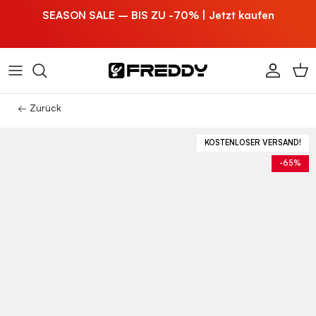
Direkt zum Inhalt
SEASON SALE – BIS ZU -70% | Jetzt kaufen
Konto
Ein
← Zurück
KOSTENLOSER VERSAND!
-65%