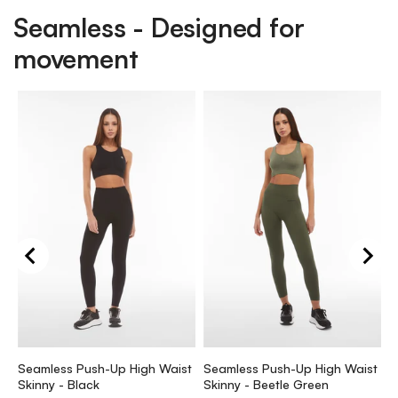
Seamless - Designed for
movement
S
S
k
Seamless Push-Up High Waist
Seamless Push-Up High Waist
p
Skinny - Black
Skinny - Beetle Green