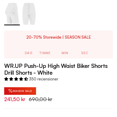
20-70% Storewide | SEASON SALE
DAG
TIMME
MIN
SEC
WR.UP Push-Up High Waist Biker Shorts
Drill Shorts - White
350 recensioner
%
SEASON SALE
241,50 kr
690,00 kr