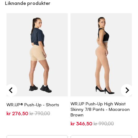
Liknande produkter
WR.UP Push-Up High Waist
WR.UP® Push-Up - Shorts
W
Skinny 7/8 Pants - Macaroon
Sale
Original
S
kr 276,50
kr 790,00
k
Brown
price
price
p
Sale
Original
kr 346,50
kr 990,00
price
price