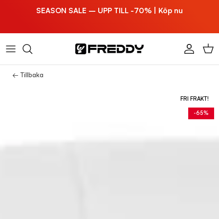
Hoppa till innehållet
SEASON SALE – UPP TILL -70% | Köp nu
Konto
Vag
← Tillbaka
FRI FRAKT!
-65%