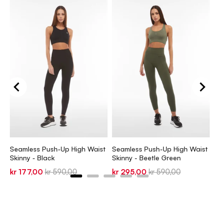
S
S
k
Seamless Push-Up High Waist
Seamless Push-Up High Waist
p
Skinny - Black
Skinny - Beetle Green
Sale
Original
Sale
Original
kr 177,00
kr 590,00
kr 295,00
kr 590,00
price
price
price
price