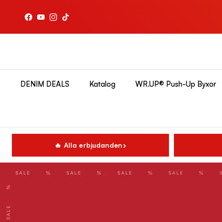
Hoppa till innehållet
Facebook
YouTube
Instagram
TikTok
DENIM DEALS
Katalog
WR.UP® Push-Up Byxor
🔥 Alla erbjudanden