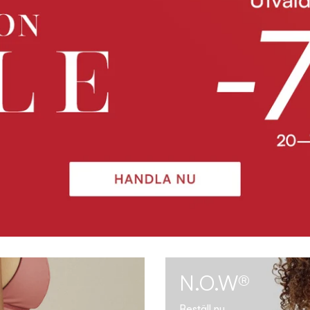
N.O.W®
Beställ nu