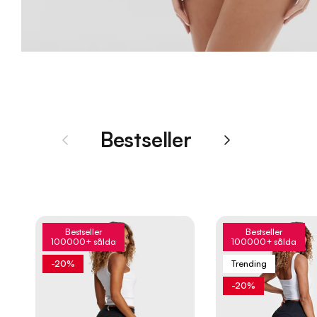
Bestseller
Tidigare
Nästa
Bestseller
Bestseller
100000+ sålda
100000+ sålda
-20%
Trending
-20%