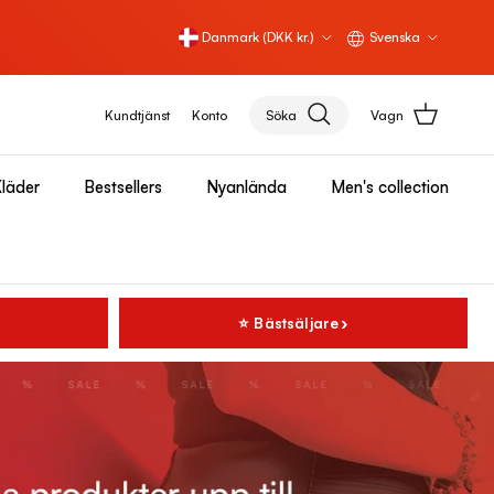
Land/Region
Språk
Danmark (DKK kr.)
Svenska
Kundtjänst
Konto
Söka
Vagn
läder
Bestsellers
Nyanlända
Men's collection
⭐ Bästsäljare