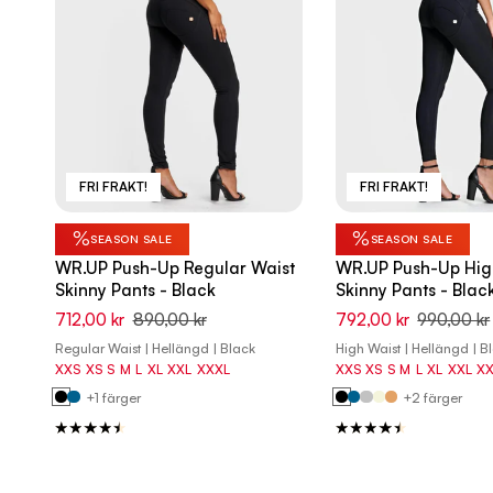
FRI FRAKT!
FRI FRAKT!
%
%
SEASON SALE
SEASON SALE
WR.UP Push-Up Regular Waist
WR.UP Push-Up Hig
Skinny Pants - Black
Skinny Pants - Blac
712,00 kr
890,00 kr
792,00 kr
990,00 kr
Regular Waist | Hellängd | Black
High Waist | Hellängd | B
XXS
XS
S
M
L
XL
XXL
XXXL
XXS
XS
S
M
L
XL
XXL
X
+1 färger
+2 färger