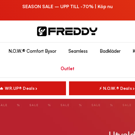
SEASON SALE – UPP TILL -70% | Köp nu
N.O.W.® Comfort Byxor
Seamless
Badkläder
K
Outlet
🔥 WR.UP® Deals
⚡ N.O.W.® Deals