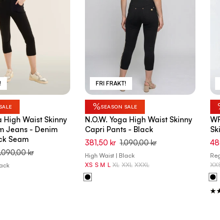
!
FRI FRAKT!
%
SALE
SEASON SALE
a High Waist Skinny
N.O.W. Yoga High Waist Skinny
WR
m Jeans - Denim
Capri Pants - Black
Sk
ack Seam
381,50 kr
1.090,00 kr
48
1.090,00 kr
High Waist | Black
Reg
XS
S
M
L
XL
XXL
XXXL
XX
lack