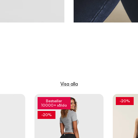
Visa alla
Bestseller
-20%
10000+ sålda
-20%