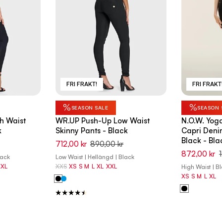
FRI FRAKT!
FRI FRAKT
%
%
SEASON SALE
SEASON 
h Waist
WR.UP Push-Up Low Waist
N.O.W. Yog
k
Skinny Pants - Black
Capri Deni
Black - Bl
712,00 kr
890,00 kr
872,00 kr
lack
Low Waist | Hellängd | Black
XXL
XXS
XS
S
M
L
XL
XXL
High Waist | B
XS
S
M
L
XL