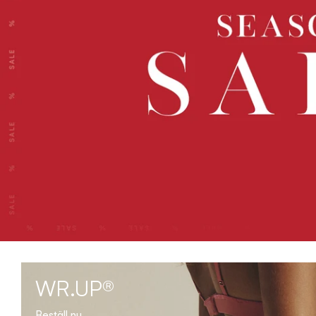
WR.UP®
Beställ nu