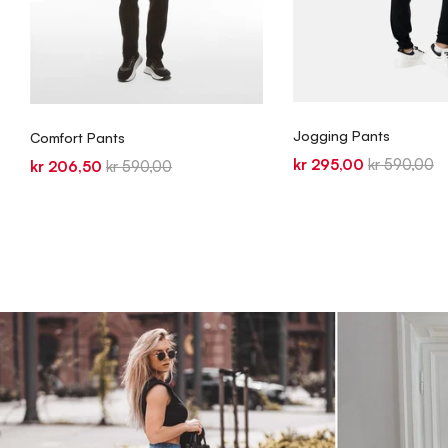
Jogging Pants
Comfort Pants
Sale
Original
kr 295,00
kr 590,00
Sale
Original
kr 206,50
kr 590,00
price
price
price
price