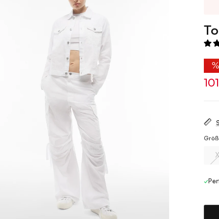
T
10
S
Größ
✓
Per