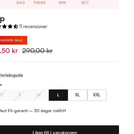
DAG
TIMME
MIN
SEC
op
11 recensioner
%
SEASON SALE
1,50 kr
290,00 kr
torleksguide
e
XS
S
M
L
XL
XXL
fect Fit-garanti – 30 dagar riskfritt
Lägg till i varukorgen