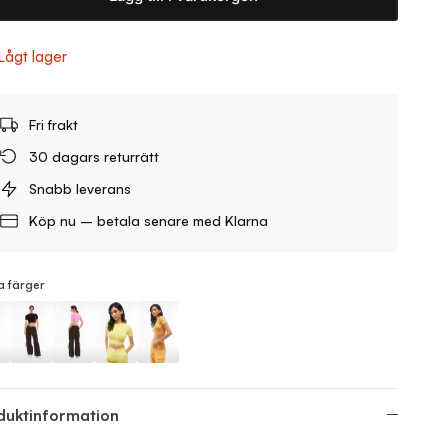
Lågt lager
Fri frakt
30 dagars returrätt
Snabb leverans
Köp nu – betala senare med Klarna
a färger
Top
Top
Top
Top
duktinformation