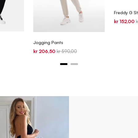
Freddy G St
Sale
O
kr 152,00
price
p
Jogging Pants
Sale
Original
kr 206,50
kr 590,00
price
price