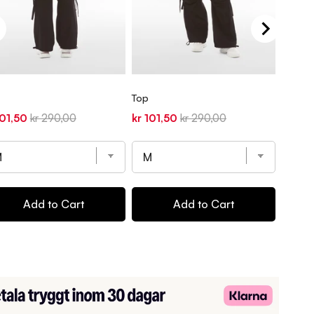
Top
Top
e
Original
Sale
Original
Sale
101,50
kr 290,00
kr 101,50
kr 290,00
kr 101
ce
price
price
price
price
Add to Cart
Add to Cart