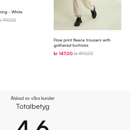
ring - White
riginal
kr 190,00
rice
Flow print fleece trousers with
gathered bottoms
Sale
Original
kr 147,00
kr 490,00
price
price
Älskad av våra kunder
Totalbetyg
4.6