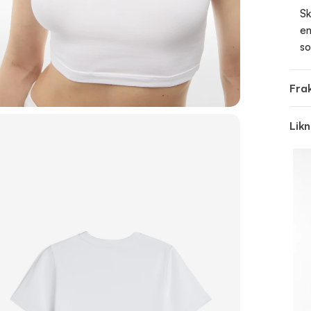
Sk
en
so
Frak
Lik