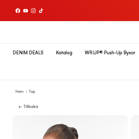
Hoppa till innehållet
Facebook
YouTube
Instagram
TikTok
DENIM DEALS
Katalog
WR.UP® Push-Up Byxor
Hem
Top
← Tillbaka