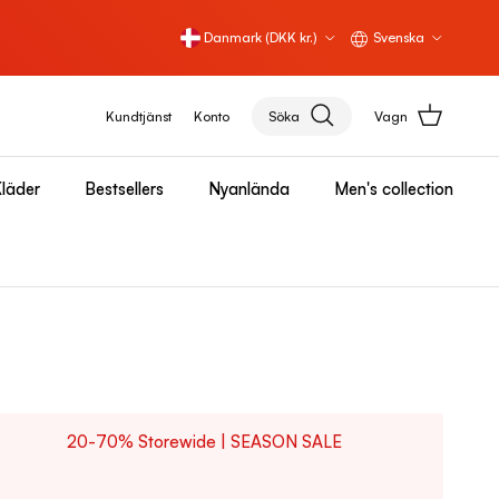
Land/Region
Språk
Danmark (DKK kr.)
Svenska
Kundtjänst
Konto
Söka
Vagn
läder
Bestsellers
Nyanlända
Men's collection
20-70% Storewide | SEASON SALE