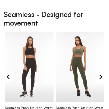
Seamless - Designed for
movement
S
S
k
Seamless Push-Up High Waist
Seamless Push-Up High Waist