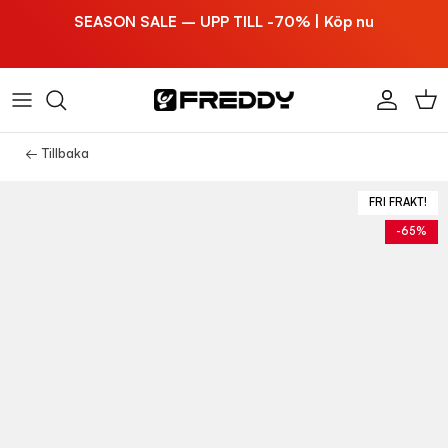
Hoppa till innehållet
SEASON SALE – UPP TILL -70% | Köp nu
Konto
Vag
← Tillbaka
FRI FRAKT!
-65%