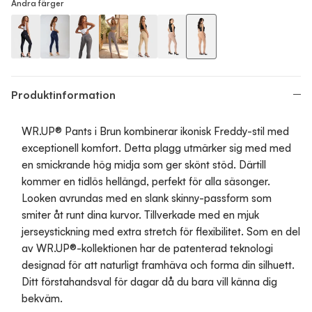
Andra färger
WR.UP Push-Up High Waist Skinny Pants - Black
WR.UP Push-Up High Waist Skinny Pants - Total Eclipse B
WR.UP Push-Up High Waist Skinny Pants - Pewter
WR.UP Push-Up High Waist Skinny Pants - Gu
WR.UP Push-Up High Waist Skinny Pan
WR.UP Push-Up High Waist Skinn
WR.UP Push-Up High Wais
Produktinformation
WR.UP® Pants i Brun kombinerar ikonisk Freddy-stil med
exceptionell komfort. Detta plagg utmärker sig med med
en smickrande hög midja som ger skönt stöd. Därtill
kommer en tidlös hellängd, perfekt för alla säsonger.
Looken avrundas med en slank skinny-passform som
smiter åt runt dina kurvor. Tillverkade med en mjuk
jerseystickning med extra stretch för flexibilitet. Som en del
av WR.UP®-kollektionen har de patenterad teknologi
designad för att naturligt framhäva och forma din silhuett.
Ditt förstahandsval för dagar då du bara vill känna dig
bekväm.