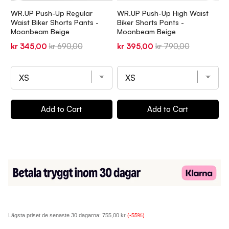
WR.UP Push-Up Regular
WR.UP Push-Up High Waist
W
Waist Biker Shorts Pants -
Biker Shorts Pants -
B
Moonbeam Beige
Moonbeam Beige
S
Sale
Original
Sale
Original
S
kr 345,00
kr 690,00
kr 395,00
kr 790,00
k
price
price
price
price
p
Add to Cart
Add to Cart
Lägsta priset de senaste 30 dagarna:
755,00 kr
(-55%)