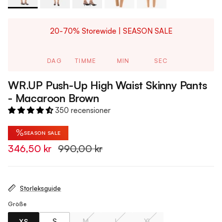
20-70% Storewide | SEASON SALE
DAG
TIMME
MIN
SEC
WR.UP Push-Up High Waist Skinny Pants
- Macaroon Brown
350 recensioner
%
SEASON SALE
346,50 kr
990,00 kr
Storleksguide
Größe
XS
S
M
L
XL