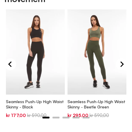
S
S
k
Seamless Push-Up High Waist
Seamless Push-Up High Waist
p
Skinny - Black
Skinny - Beetle Green
Sale
Original
Sale
Original
kr 177,00
kr 590,00
kr 295,00
kr 590,00
price
price
price
price