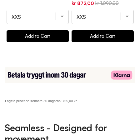
Sale
Original
kr 872,00
kr 1.090,00
price
price
p
price
price
Add to Cart
Add to Cart
Lägsta priset de senaste 30 dagarna:
755,00 kr
Seamless - Designed for
movement