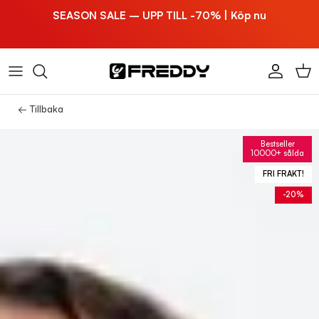
Hoppa till innehållet
SEASON SALE – UPP TILL -70% | Köp nu
Konto
Vag
← Tillbaka
Bestseller
10000+ sålda
FRI FRAKT!
-20%