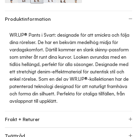
WR.UP Push-Up Regular Waist Skinny Denim Jeans - Denim Dar
WR.UP Push-Up Regular Waist Skinny Denim Jeans - Den
WR.UP Push-Up Regular Waist Skinny Denim Jeans
WR.UP Push-Up Regular Waist Skinny Denim 
WR.UP Push-Up Regular Waist Skinny 
WR.UP Push-Up Regular Waist S
Produktinformation
WR.UP® Pants i Svart: designade för att smickra och följa
dina rörelser. De har en bekväm medelhög midja för
vardagskomfort. Därtill kommer en slank skinny-passform
som smiter åt runt dina kurvor. Looken avrundas med en
tidlös hellängd, perfekt för alla säsonger. Designade med
ett stretchigt denim-effektmaterial för autentisk stil och
enkel rörelse. Som en del av WR.UP®-kollektionen har de
patenterad teknologi designad för att naturligt framhäva
och forma din silhuett. Perfekta för otaliga tillfällen, från
avslappnat till uppklätt.
Frakt + Returer
Tvättråd