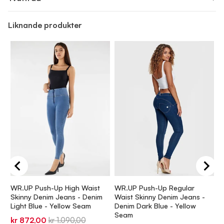
Liknande produkter
WR.UP Push-Up High Waist
WR.UP Push-Up Regular
W
Skinny Denim Jeans - Denim
Waist Skinny Denim Jeans -
W
Light Blue - Yellow Seam
Denim Dark Blue - Yellow
-
Seam
Sale
Original
S
kr 872,00
kr 1.090,00
k